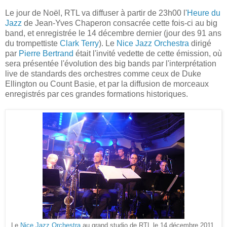
Le jour de Noël, RTL va diffuser à partir de 23h00 l'
Heure du
Jazz
de Jean-Yves Chaperon consacrée cette fois-ci au big
band, et enregistrée le 14 décembre dernier (jour des 91 ans
du trompettiste
Clark Terry
). Le
Nice Jazz Orchestra
dirigé
par
Pierre Bertrand
était l'invité vedette de cette émission, où
sera présentée l'évolution des big bands par l'interprétation
live de standards des orchestres comme ceux de Duke
Ellington ou Count Basie, et par la diffusion de morceaux
enregistrés par ces grandes formations historiques.
Le
Nice Jazz Orchestra
au grand studio de RTL le 14 décembre 2011.