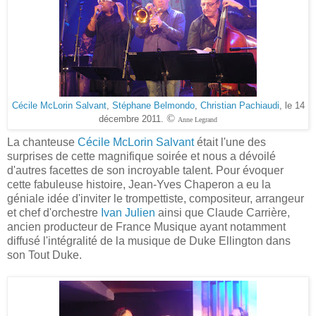
Cécile McLorin Salvant
,
Stéphane Belmondo
,
Christian Pachiaudi
, le 14
©
décembre 2011.
Anne Legrand
La chanteuse
Cécile McLorin Salvant
était l'une des
surprises de cette magnifique soirée et nous a dévoilé
d'autres facettes de son incroyable talent. Pour évoquer
cette fabuleuse histoire, Jean-Yves Chaperon a eu la
géniale idée d'inviter le trompettiste, compositeur, arrangeur
et chef d'orchestre
Ivan Julien
ainsi que Claude Carrière,
ancien producteur de France Musique ayant notamment
diffusé l'intégralité de la musique de Duke Ellington dans
son Tout Duke.